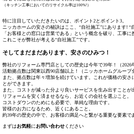
（キッチン工事においてのリサイクル率は100%!）
特に注目していただきたいのは、ポイント2とポイント3。
ニッカホームの安さの秘訣はここ、“自社施工”にあります!
「お客様との窓口は営業である」という概念を破り、工事に
これこそが弊社が考える“自社施工”です。
そしてまだまだあります、安さのひみつ！
弊社のリフォーム専門店としての歴史は今年で
39
年！（
2026
活動拠点数は関東以西90店舗以上！（ニッカホームグループ
また、拠点数は年々増加を続けています。これが価格の安さ
とができます。
また、コストが減った分より良いサービスを生み出すことが出
リフォームを安く済ませるなら、お近くの会社を選ぶこと。
コストダウンのためにも必要で、単純な理由です。
皆様のお力になるため、近くにあること。
約
39
年の歴史の中で、お客様の満足へと繋がる重要な要素で
まずは
お気軽
に
お問い合わせ
ください