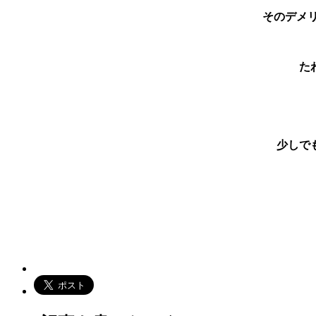
そのデメ
た
少しで