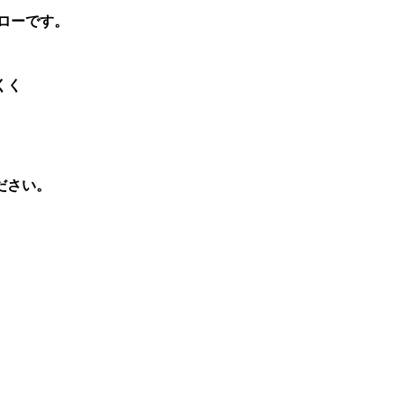
ローです。
くく
ださい。