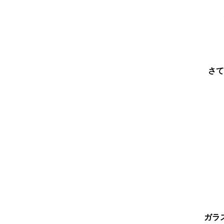
さて
ガラ